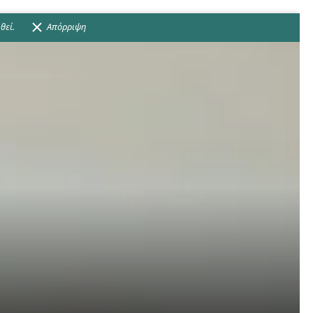
θεί.
Απόρριψη