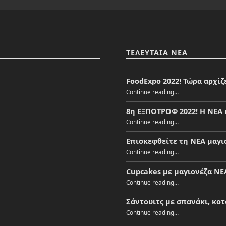
ΤΕΛΕΥΤΑΙΑ ΝΕΑ
FoodExpo 2022! Τώρα αρχίζ
“FoodExpo 2022! Τώρα αρχίζει το πάρτυ!”
Continue reading
…
8η ΕΞΠΟΤΡΟΦ 2022! Η ΝΕΑ 
“8η ΕΞΠΟΤΡΟΦ 2022! Η ΝΕΑ κατεβαίνει Αθήνα!”
Continue reading
…
Επισκεφθείτε τη ΝΕΑ μαγι
“Επισκεφθείτε τη ΝΕΑ μαγιονέζα στο Ankorstore!”
Continue reading
…
Cupcakes με μαγιονέζα NE
“Cupcakes με μαγιονέζα NEA”
Continue reading
…
Σάντουιτς με σπανάκι, κο
“Σάντουιτς με σπανάκι, κοτόπουλο και μαγιονέζα NEA!”
Continue reading
…