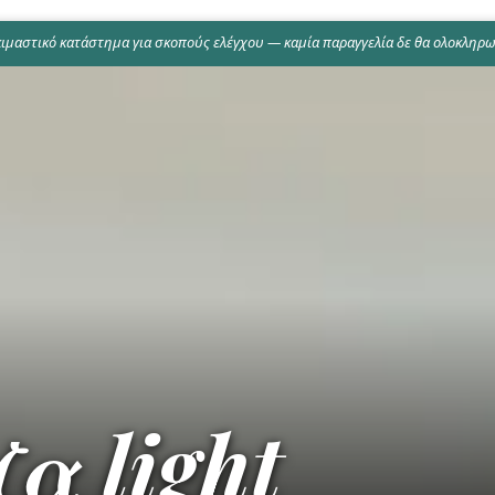
οκιμαστικό κατάστημα για σκοπούς ελέγχου — καμία παραγγελία δε θα ολοκληρω
α light