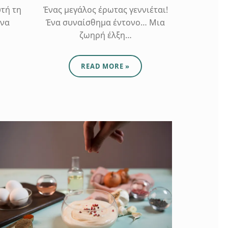
υτή τη
Ένας μεγάλος έρωτας γεννιέται!
 να
Ένα συναίσθημα έντονο… Μια
ζωηρή έλξη…
UCE"
ABOUT "ROASTED SAUCE"
READ MORE
»