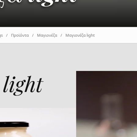
gs
/
Προϊόντα
/
Μαγιονέζα
/
Μαγιονέζα light
light