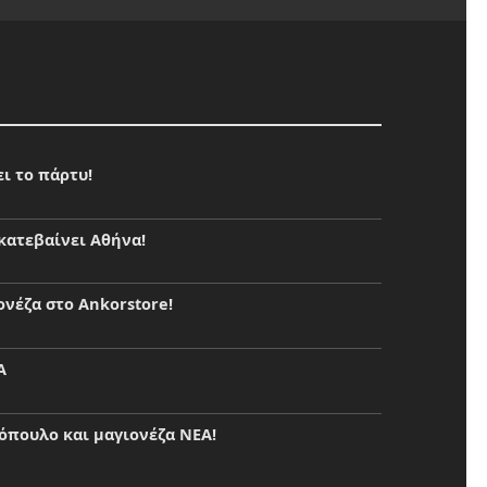
ει το πάρτυ!
κατεβαίνει Αθήνα!
ονέζα στο Ankorstore!
A
τόπουλο και μαγιονέζα NEA!