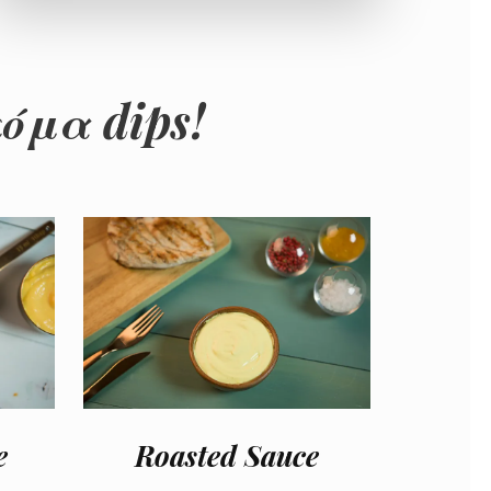
όμα dips!
e
Roasted Sauce