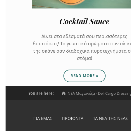
Cocktail Sauce
Δίνει στα εδέσματά σου περισσότερες
διαστάσεις! Τα γευστικά αρώματα των υλι
της σκάνε σαν διαδοχικά πυροτεχνήματα σ
στόμα!
ABOUT "COCKTAIL SAUCE"
READ MORE
»
Skip back to navigation
You are here:
NEA Μαγιονέζα - Deli Cargo Dressin
ΓΙΑ ΕΜΆΣ
ΠΡΟΪΌΝΤΑ
ΤΑ ΝΈΑ ΤΗΣ ΝΈΑΣ