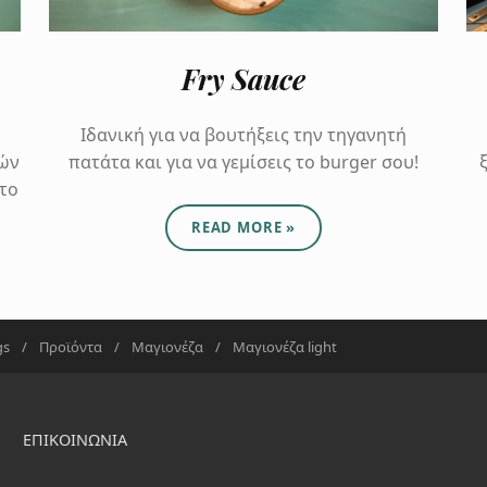
Fry Sauce
Ιδανική για να βουτήξεις την τηγανητή
κών
πατάτα και για να γεμίσεις το burger σου!
το
ABOUT "FRY SAUCE"
READ MORE
»
gs
/
Προϊόντα
/
Μαγιονέζα
/
Μαγιονέζα light
ΕΠΙΚΟΙΝΩΝΊΑ