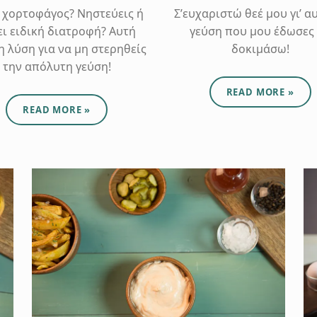
ι χορτοφάγος? Νηστεύεις ή
Σ’ευχαριστώ θεέ μου γι’ α
ει ειδική διατροφή? Αυτή
γεύση που μου έδωσες
 η λύση για να μη στερηθείς
δοκιμάσω!
την απόλυτη γεύση!
ABOUT "MUSTARD SA
READ MORE
»
ABOUT "ΒΙΓΚΑΝΈΖΑ"
READ MORE
»