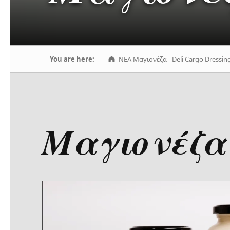
You are here:
NEA Μαγιονέζα - Deli Cargo Dressin
Μαγιονέζα