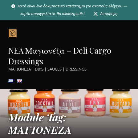
Αυτό είναι ένα δοκιμαστικό κατάστημα για σκοπούς ελέγχου —
καμία παραγγελία δε θα ολοκληρωθεί.
Απόρριψη
ΜΑΓΙΟΝΕΖΑ | NEA Μαγιονέζα - Deli Cargo Dressings
NEA Μαγιονέζα – Deli Cargo
Dressings
ΜΑΓΙΟΝΕΖΑ | DIPS | SAUCES | DRESSINGS
Introduction
Module Tag:
ΜΑΓΙΟΝΕΖΑ