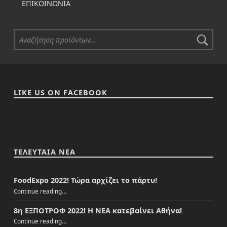
ΕΠΙΚΟΙΝΩΝΊΑ
Αναζήτηση για:
LIKE US ON FACEBOOK
ΤΕΛΕΥΤΑΙΑ ΝΕΑ
FoodExpo 2022! Τώρα αρχίζει το πάρτυ!
“FoodExpo 2022! Τώρα αρχίζει το πάρτυ!”
Continue reading
…
8η ΕΞΠΟΤΡΟΦ 2022! Η ΝΕΑ κατεβαίνει Αθήνα!
“8η ΕΞΠΟΤΡΟΦ 2022! Η ΝΕΑ κατεβαίνει Αθήνα!”
Continue reading
…