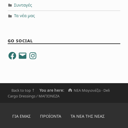
Συνταγές
Τα νέα μας
GO SOCIAL
Facebook
Email
Instagram
Back to top ↑
You are here:
NEA Μαγιονέζα - Deli
Cargo Dressings
/
ΜΑΓΙΟΝΕΖΑ
ΓΙΑ ΕΜΆΣ
ΠΡΟΪΌΝΤΑ
ΤΑ ΝΈΑ ΤΗΣ ΝΈΑΣ