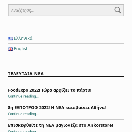
Αναζήτηση για:
Ελληνικά
English
ΤΕΛΕΥΤΑΙΑ ΝΕΑ
FoodExpo 2022! Τώρα αρχίζει το πάρτυ!
“FoodExpo 2022! Τώρα αρχίζει το πάρτυ!”
Continue reading
…
8η ΕΞΠΟΤΡΟΦ 2022! Η ΝΕΑ κατεβαίνει Αθήνα!
“8η ΕΞΠΟΤΡΟΦ 2022! Η ΝΕΑ κατεβαίνει Αθήνα!”
Continue reading
…
Επισκεφθείτε τη ΝΕΑ μαγιονέζα στο Ankorstore!
“Επισκεφθείτε τη ΝΕΑ μαγιονέζα στο Ankorstore!”
Continue reading
…